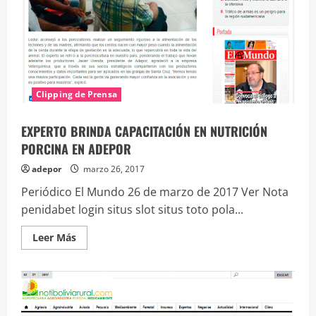
Clipping de Prensa
EXPERTO BRINDA CAPACITACIÓN EN NUTRICIÓN
PORCINA EN ADEPOR
adepor
marzo 26, 2017
Periódico El Mundo 26 de marzo de 2017 Ver Nota
penidabet login situs slot situs toto pola...
Leer
Leer Más
más
acerca
de
EXPERTO
BRINDA
CAPACITACIÓN
EN
NUTRICIÓN