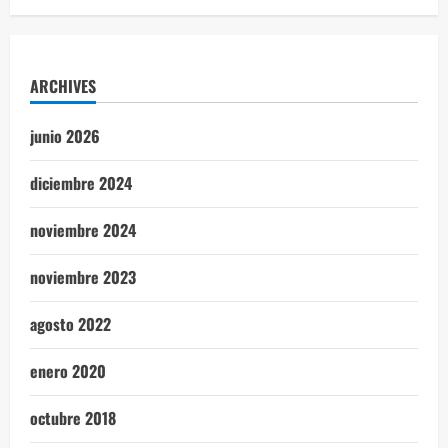
ARCHIVES
junio 2026
diciembre 2024
noviembre 2024
noviembre 2023
agosto 2022
enero 2020
octubre 2018