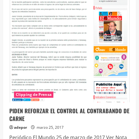
Clipping de Prensa
PIDEN REFORZAR EL CONTROL AL CONTRABANDO DE
CARNE
adepor
marzo 25, 2017
Periódico El Mundo 25 de marzo de 2017 Ver Nota