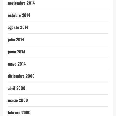
noviembre 2014
octubre 2014
agosto 2014
julio 2014
junio 2014
mayo 2014
diciembre 2000
abril 2000
marzo 2000
febrero 2000