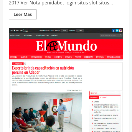
2017 Ver Nota penidabet login situs slot situs...
Leer
Leer Más
más
acerca
de
MERCADO
ESTÁ
ABASTECIDO
IMPORTACIÓN
DE
EMBUTIDOS
AFLIGE
A
LOS
PORCINOCULTORES