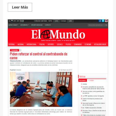
Leer
Leer Más
más
acerca
de
PORCINOCULTORES
SE
ALISTAN
PARA
EXPORTAR