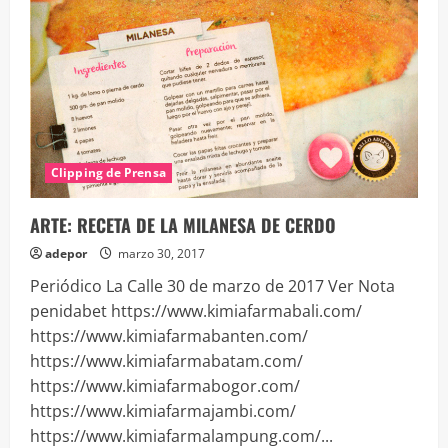
Clipping de Prensa
ARTE: RECETA DE LA MILANESA DE CERDO
adepor
marzo 30, 2017
Periódico La Calle 30 de marzo de 2017 Ver Nota
penidabet https://www.kimiafarmabali.com/
https://www.kimiafarmabanten.com/
https://www.kimiafarmabatam.com/
https://www.kimiafarmabogor.com/
https://www.kimiafarmajambi.com/
https://www.kimiafarmalampung.com/...