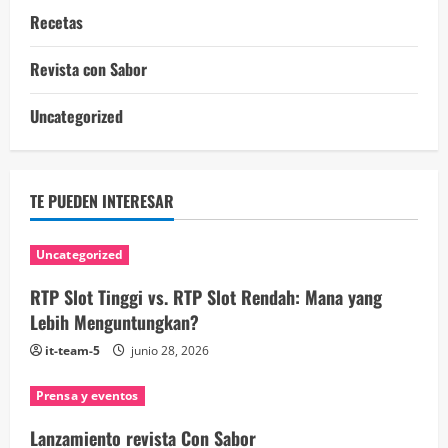
Recetas
Revista con Sabor
Uncategorized
TE PUEDEN INTERESAR
Uncategorized
RTP Slot Tinggi vs. RTP Slot Rendah: Mana yang
Lebih Menguntungkan?
it-team-5
junio 28, 2026
Prensa y eventos
Lanzamiento revista Con Sabor