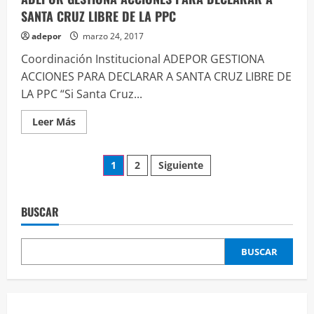
SANTA CRUZ LIBRE DE LA PPC
adepor
marzo 24, 2017
Coordinación Institucional ADEPOR GESTIONA
ACCIONES PARA DECLARAR A SANTA CRUZ LIBRE DE
LA PPC “Si Santa Cruz...
Leer
Leer Más
más
acerca
de
Paginación
ADEPOR
1
2
Siguiente
GESTIONA
ACCIONES
de
PARA
DECLARAR
A
BUSCAR
entradas
SANTA
CRUZ
LIBRE
DE
BUSCAR
LA
PPC