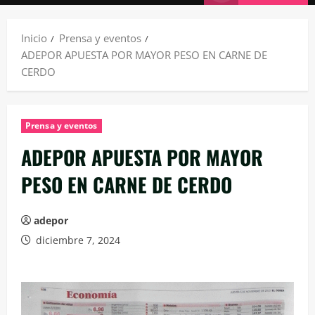
principal
Inicio
Prensa y eventos
ADEPOR APUESTA POR MAYOR PESO EN CARNE DE
CERDO
Prensa y eventos
ADEPOR APUESTA POR MAYOR
PESO EN CARNE DE CERDO
adepor
diciembre 7, 2024