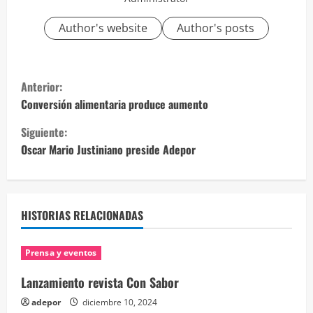
Author's website
Author's posts
S
Anterior:
i
Conversión alimentaria produce aumento
Siguiente:
g
Oscar Mario Justiniano preside Adepor
u
e
HISTORIAS RELACIONADAS
l
e
Prensa y eventos
y
Lanzamiento revista Con Sabor
adepor
diciembre 10, 2024