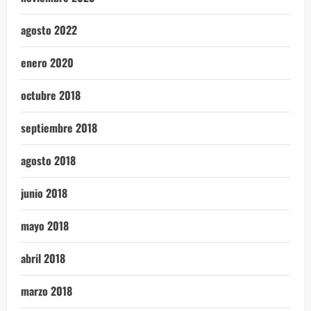
agosto 2022
enero 2020
octubre 2018
septiembre 2018
agosto 2018
junio 2018
mayo 2018
abril 2018
marzo 2018