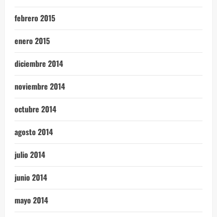
febrero 2015
enero 2015
diciembre 2014
noviembre 2014
octubre 2014
agosto 2014
julio 2014
junio 2014
mayo 2014