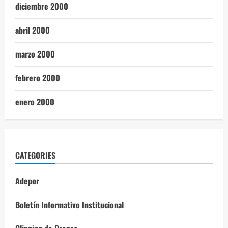
diciembre 2000
abril 2000
marzo 2000
febrero 2000
enero 2000
CATEGORIES
Adepor
Boletín Informativo Institucional