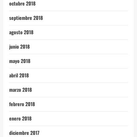
octubre 2018
septiembre 2018
agosto 2018
junio 2018
mayo 2018
abril 2018
marzo 2018
febrero 2018
enero 2018
diciembre 2017