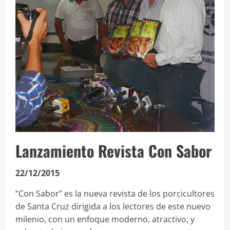
Lanzamiento Revista Con Sabor
22/12/2015
“Con Sabor” es la nueva revista de los porcicultores
de Santa Cruz dirigida a los lectores de este nuevo
milenio, con un enfoque moderno, atractivo, y