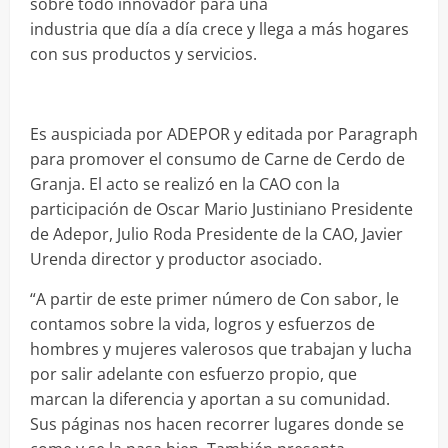
sobre todo innovador para una
industria que día a día crece y llega a más hogares
con sus productos y servicios.
Es auspiciada por ADEPOR y editada por Paragraph
para promover el consumo de Carne de Cerdo de
Granja. El acto se realizó en la CAO con la
participación de Oscar Mario Justiniano Presidente
de Adepor, Julio Roda Presidente de la CAO, Javier
Urenda director y productor asociado.
“A partir de este primer número de Con sabor, le
contamos sobre la vida, logros y esfuerzos de
hombres y mujeres valerosos que trabajan y lucha
por salir adelante con esfuerzo propio, que
marcan la diferencia y aportan a su comunidad.
Sus páginas nos hacen recorrer lugares donde se