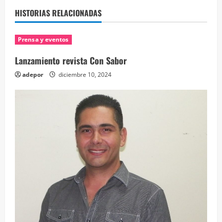
e
HISTORIAS RELACIONADAS
l
e
Prensa y eventos
y
Lanzamiento revista Con Sabor
adepor
diciembre 10, 2024
e
n
d
o