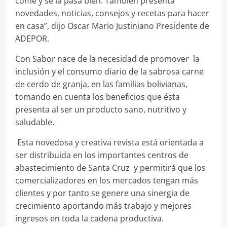
come y se la pasa bien. También presenta
novedades, noticias, consejos y recetas para hacer
en casa”, dijo Oscar Mario Justiniano Presidente de
ADEPOR.
Con Sabor nace de la necesidad de promover la
inclusión y el consumo diario de la sabrosa carne
de cerdo de granja, en las familias bolivianas,
tomando en cuenta los beneficios que ésta
presenta al ser un producto sano, nutritivo y
saludable.
Esta novedosa y creativa revista está orientada a
ser distribuida en los importantes centros de
abastecimiento de Santa Cruz y permitirá que los
comercializadores en los mercados tengan más
clientes y por tanto se genere una sinergia de
crecimiento aportando más trabajo y mejores
ingresos en toda la cadena productiva.