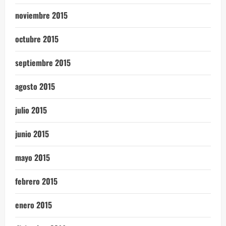
noviembre 2015
octubre 2015
septiembre 2015
agosto 2015
julio 2015
junio 2015
mayo 2015
febrero 2015
enero 2015