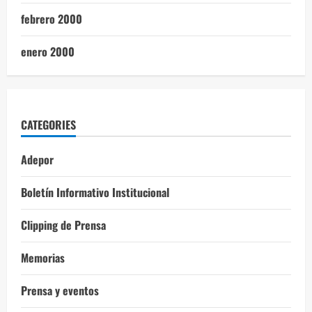
febrero 2000
enero 2000
CATEGORIES
Adepor
Boletín Informativo Institucional
Clipping de Prensa
Memorias
Prensa y eventos