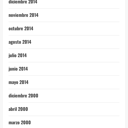
diciembre 2014
noviembre 2014
octubre 2014
agosto 2014
julio 2014
junio 2014
mayo 2014
diciembre 2000
abril 2000
marzo 2000