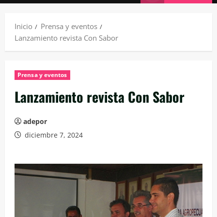
principal
Inicio
Prensa y eventos
Lanzamiento revista Con Sabor
Prensa y eventos
Lanzamiento revista Con Sabor
adepor
diciembre 7, 2024