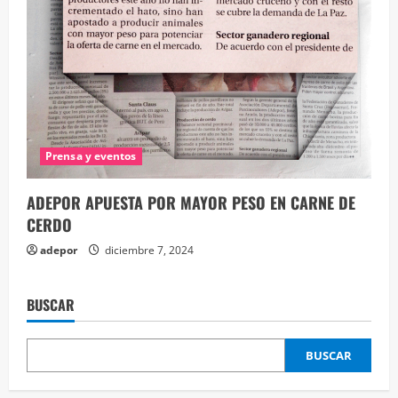
Prensa y eventos
ADEPOR APUESTA POR MAYOR PESO EN CARNE DE
CERDO
adepor
diciembre 7, 2024
BUSCAR
BUSCAR