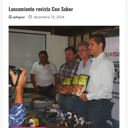
Lanzamiento revista Con Sabor
adepor
diciembre 10, 2024