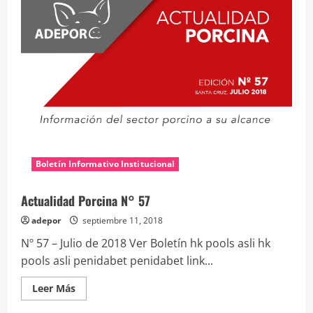
Boletín Informativo Institucional
Actualidad Porcina N° 57
adepor
septiembre 11, 2018
Nº 57 – Julio de 2018 Ver Boletín hk pools asli hk
pools asli penidabet penidabet link...
Leer
Leer Más
más
acerca