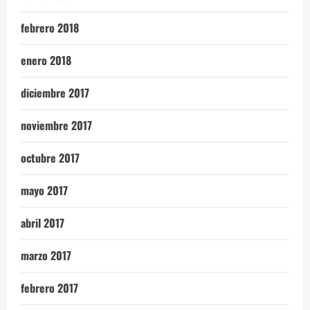
febrero 2018
enero 2018
diciembre 2017
noviembre 2017
octubre 2017
mayo 2017
abril 2017
marzo 2017
febrero 2017