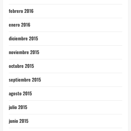
febrero 2016
enero 2016
diciembre 2015
noviembre 2015
octubre 2015
septiembre 2015
agosto 2015
julio 2015
junio 2015