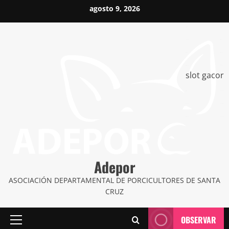
Saltar
agosto 9, 2026
al
toto togel
situs toto
contenido
toto 4d
toto togel
togel online
situs togel
situs togel
situs togel
gimbal4d
slot online
slot gacor
toto togel
situs toto
sangkarbet
gimbal4d
sangkarbet
gimbal4d
sangkarbet
Adepor
ASOCIACIÓN DEPARTAMENTAL DE PORCICULTORES DE SANTA
CRUZ
OBSERVAR
Menú