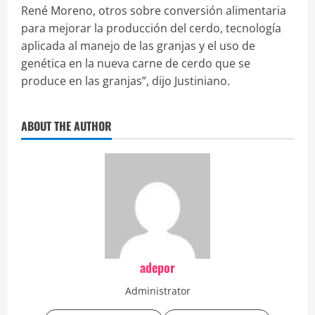
René Moreno, otros sobre conversión alimentaria
para mejorar la producción del cerdo, tecnología
aplicada al manejo de las granjas y el uso de
genética en la nueva carne de cerdo que se
produce en las granjas”, dijo Justiniano.
ABOUT THE AUTHOR
adepor
Administrator