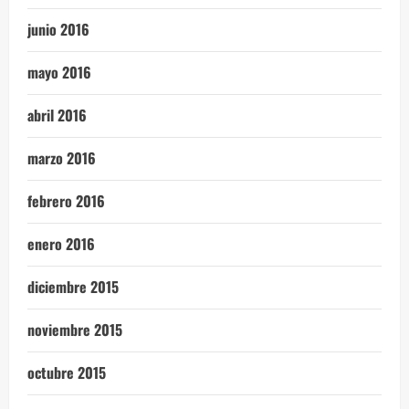
junio 2016
mayo 2016
abril 2016
marzo 2016
febrero 2016
enero 2016
diciembre 2015
noviembre 2015
octubre 2015