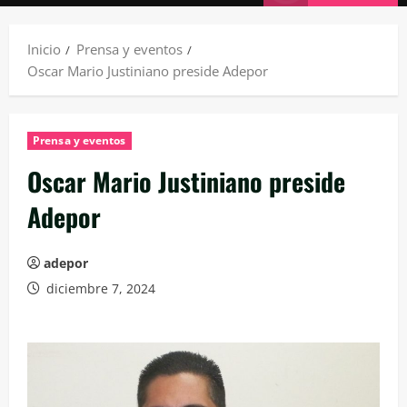
principal
Inicio
Prensa y eventos
Oscar Mario Justiniano preside Adepor
Prensa y eventos
Oscar Mario Justiniano preside
Adepor
adepor
diciembre 7, 2024