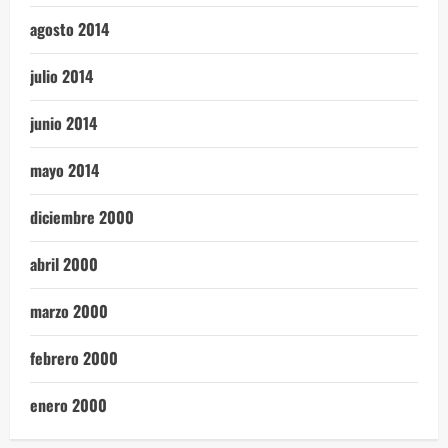
agosto 2014
julio 2014
junio 2014
mayo 2014
diciembre 2000
abril 2000
marzo 2000
febrero 2000
enero 2000