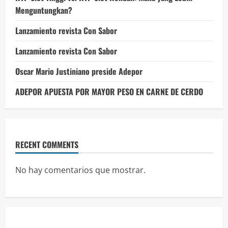
Menguntungkan?
Lanzamiento revista Con Sabor
Lanzamiento revista Con Sabor
Oscar Mario Justiniano preside Adepor
ADEPOR APUESTA POR MAYOR PESO EN CARNE DE CERDO
RECENT COMMENTS
No hay comentarios que mostrar.