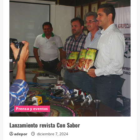
n
d
o
Prensa y eventos
Lanzamiento revista Con Sabor
adepor
diciembre 7, 2024