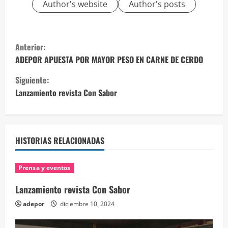
Author's website
Author's posts
S
Anterior:
i
ADEPOR APUESTA POR MAYOR PESO EN CARNE DE CERDO
Siguiente:
g
Lanzamiento revista Con Sabor
u
e
HISTORIAS RELACIONADAS
l
e
Prensa y eventos
y
Lanzamiento revista Con Sabor
adepor
diciembre 10, 2024
e