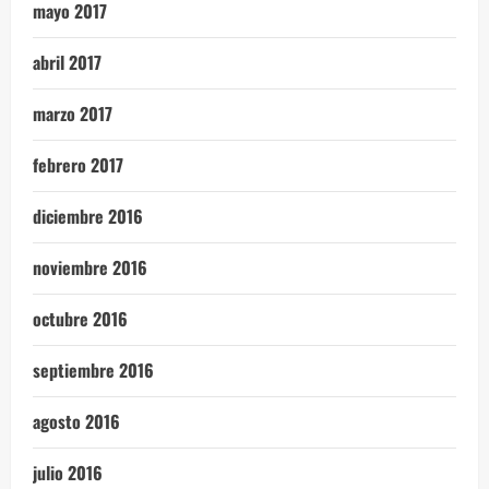
mayo 2017
abril 2017
marzo 2017
febrero 2017
diciembre 2016
noviembre 2016
octubre 2016
septiembre 2016
agosto 2016
julio 2016