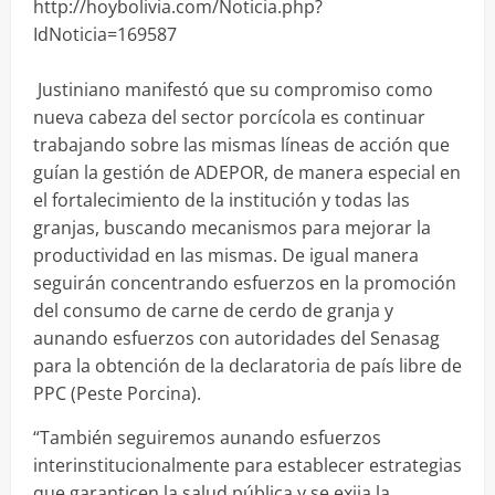
http://hoybolivia.com/Noticia.php?
IdNoticia=169587
Justiniano manifestó que su compromiso como
nueva cabeza del sector porcícola es continuar
trabajando sobre las mismas líneas de acción que
guían la gestión de ADEPOR, de manera especial en
el fortalecimiento de la institución y todas las
granjas, buscando mecanismos para mejorar la
productividad en las mismas. De igual manera
seguirán concentrando esfuerzos en la promoción
del consumo de carne de cerdo de granja y
aunando esfuerzos con autoridades del Senasag
para la obtención de la declaratoria de país libre de
PPC (Peste Porcina).
“También seguiremos aunando esfuerzos
interinstitucionalmente para establecer estrategias
que garanticen la salud pública y se exija la