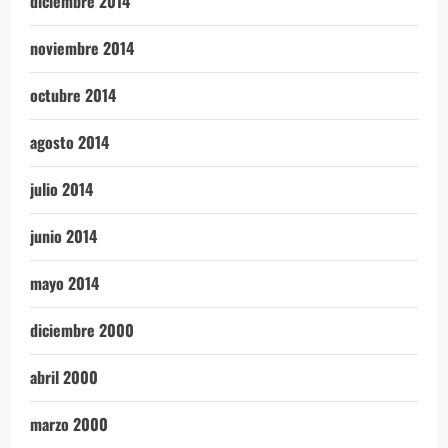
diciembre 2014
noviembre 2014
octubre 2014
agosto 2014
julio 2014
junio 2014
mayo 2014
diciembre 2000
abril 2000
marzo 2000