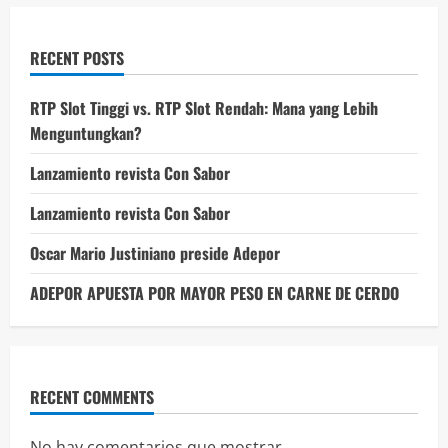
RECENT POSTS
RTP Slot Tinggi vs. RTP Slot Rendah: Mana yang Lebih
Menguntungkan?
Lanzamiento revista Con Sabor
Lanzamiento revista Con Sabor
Oscar Mario Justiniano preside Adepor
ADEPOR APUESTA POR MAYOR PESO EN CARNE DE CERDO
RECENT COMMENTS
No hay comentarios que mostrar.