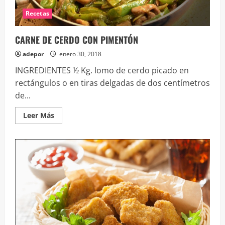
Recetas
CARNE DE CERDO CON PIMENTÓN
adepor
enero 30, 2018
INGREDIENTES ½ Kg. lomo de cerdo picado en
rectángulos o en tiras delgadas de dos centímetros
de...
Leer
Leer Más
más
acerca
de
CARNE
DE
CERDO
CON
PIMENTÓN