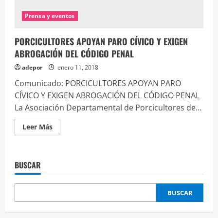
Prensa y eventos
PORCICULTORES APOYAN PARO CÍVICO Y EXIGEN
ABROGACIÓN DEL CÓDIGO PENAL
adepor
enero 11, 2018
Comunicado: PORCICULTORES APOYAN PARO
CÍVICO Y EXIGEN ABROGACIÓN DEL CÓDIGO PENAL
La Asociación Departamental de Porcicultores de...
Leer
Leer Más
más
acerca
de
PORCICULTORES
APOYAN
BUSCAR
PARO
CÍVICO
Y
EXIGEN
BUSCAR
ABROGACIÓN
DEL
CÓDIGO
PENAL