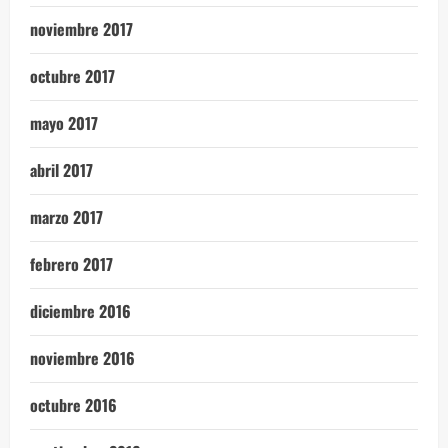
noviembre 2017
octubre 2017
mayo 2017
abril 2017
marzo 2017
febrero 2017
diciembre 2016
noviembre 2016
octubre 2016