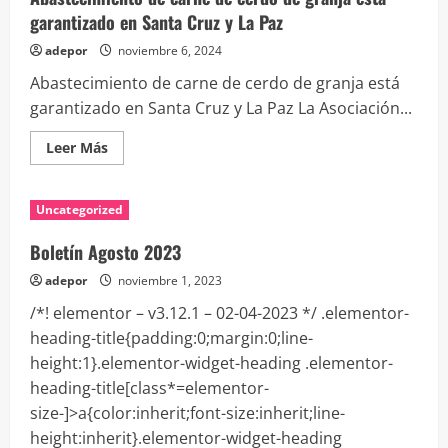
garantizado en Santa Cruz y La Paz
adepor
noviembre 6, 2024
Abastecimiento de carne de cerdo de granja está
garantizado en Santa Cruz y La Paz La Asociación...
Leer
Leer Más
más
acerca
de
Abastecimiento
Uncategorized
de
carne
de
Boletín Agosto 2023
cerdo
de
adepor
noviembre 1, 2023
granja
está
/*! elementor – v3.12.1 – 02-04-2023 */ .elementor-
garantizado
en
heading-title{padding:0;margin:0;line-
Santa
Cruz
height:1}.elementor-widget-heading .elementor-
y
La
heading-title[class*=elementor-
Paz
size-]>a{color:inherit;font-size:inherit;line-
height:inherit}.elementor-widget-heading