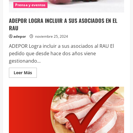
Prensa y eventos
ADEPOR LOGRA INCLUIR A SUS ASOCIADOS EN EL
RAU
adepor
noviembre 25, 2024
ADEPOR Logra incluir a sus asociados al RAU El
pedido que desde hace dos años viene
gestionando...
Leer
Leer Más
más
acerca
de
ADEPOR
LOGRA
INCLUIR
A
SUS
ASOCIADOS
EN
EL
RAU