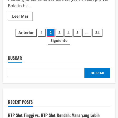
Boletín hk...
Leer
Leer Más
más
acerca
de
Paginación
Boletín
Anterior
1
2
3
4
5
…
34
Julio
2023
Siguiente
de
entradas
BUSCAR
BUSCAR
RECENT POSTS
RTP Slot Tinggi vs. RTP Slot Rendah: Mana yang Lebih