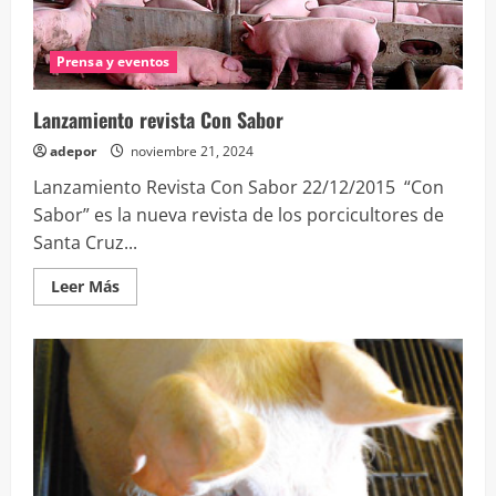
la
carne
Prensa y eventos
Lanzamiento revista Con Sabor
adepor
noviembre 21, 2024
Lanzamiento Revista Con Sabor 22/12/2015 “Con
Sabor” es la nueva revista de los porcicultores de
Santa Cruz...
Leer
Leer Más
más
acerca
de
Lanzamiento
revista
Con
Sabor