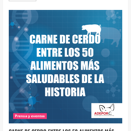
acerca
de
COMER
CARNE
DE
CERDO
ES
BENEFICIOSA
PARA
LA
SALUD
Prensa y eventos