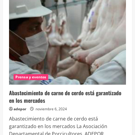
DE
CARNE
DE
CERDO
DE
GRANJA
ESTÁ
GARANTIZADO
Prensa y eventos
Abastecimiento de carne de cerdo está garantizado
en los mercados
adepor
noviembre 6, 2024
Abastecimiento de carne de cerdo está
garantizado en los mercados La Asociación
Departamental de Porcicultores, ADEPOR,