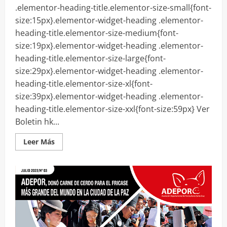
.elementor-heading-title.elementor-size-small{font-
size:15px}.elementor-widget-heading .elementor-
heading-title.elementor-size-medium{font-
size:19px}.elementor-widget-heading .elementor-
heading-title.elementor-size-large{font-
size:29px}.elementor-widget-heading .elementor-
heading-title.elementor-size-xl{font-
size:39px}.elementor-widget-heading .elementor-
heading-title.elementor-size-xxl{font-size:59px} Ver
Boletin hk...
Leer
Leer Más
más
acerca
de
Boletín
Agosto
2023