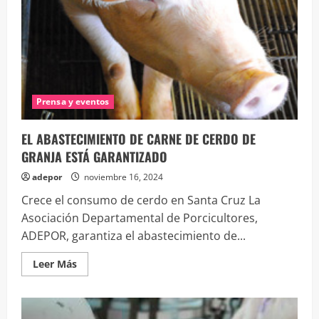
Prensa y eventos
EL ABASTECIMIENTO DE CARNE DE CERDO DE
GRANJA ESTÁ GARANTIZADO
adepor
noviembre 16, 2024
Crece el consumo de cerdo en Santa Cruz La
Asociación Departamental de Porcicultores,
ADEPOR, garantiza el abastecimiento de...
Leer
Leer Más
más
acerca
de
EL
ABASTECIMIENTO