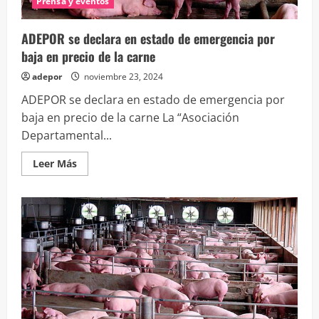
Prensa y eventos
ADEPOR se declara en estado de emergencia por
baja en precio de la carne
adepor
noviembre 23, 2024
ADEPOR se declara en estado de emergencia por
baja en precio de la carne La “Asociación
Departamental...
Leer
Leer Más
más
acerca
de
ADEPOR
se
declara
en
estado
de
emergencia
por
baja
en
precio
de