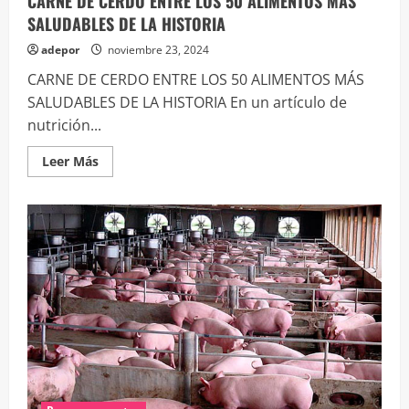
CARNE DE CERDO ENTRE LOS 50 ALIMENTOS MÁS
SALUDABLES DE LA HISTORIA
adepor
noviembre 23, 2024
CARNE DE CERDO ENTRE LOS 50 ALIMENTOS MÁS
SALUDABLES DE LA HISTORIA En un artículo de
nutrición...
Leer
Leer Más
más
acerca
de
CARNE
DE
CERDO
ENTRE
LOS
50
ALIMENTOS
MÁS
SALUDABLES
DE
LA
HISTORIA