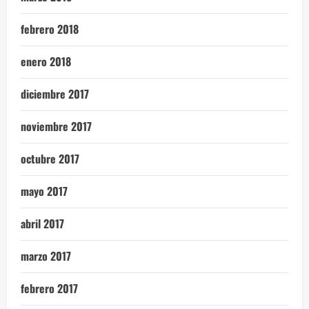
febrero 2018
enero 2018
diciembre 2017
noviembre 2017
octubre 2017
mayo 2017
abril 2017
marzo 2017
febrero 2017