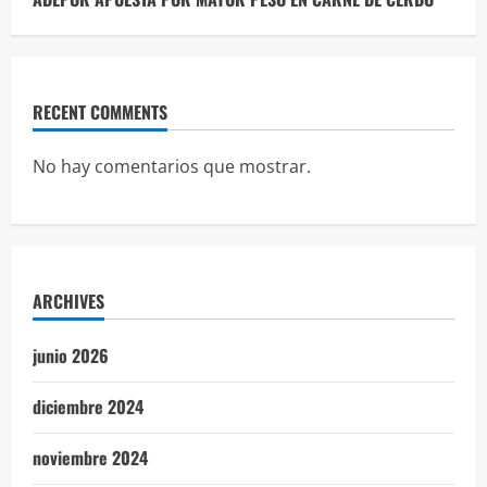
RECENT COMMENTS
No hay comentarios que mostrar.
ARCHIVES
junio 2026
diciembre 2024
noviembre 2024