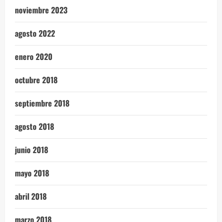
noviembre 2023
agosto 2022
enero 2020
octubre 2018
septiembre 2018
agosto 2018
junio 2018
mayo 2018
abril 2018
marzo 2018