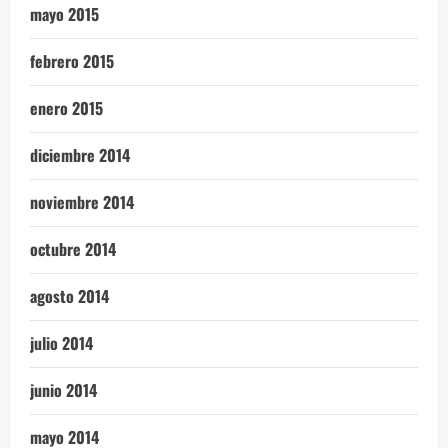
mayo 2015
febrero 2015
enero 2015
diciembre 2014
noviembre 2014
octubre 2014
agosto 2014
julio 2014
junio 2014
mayo 2014