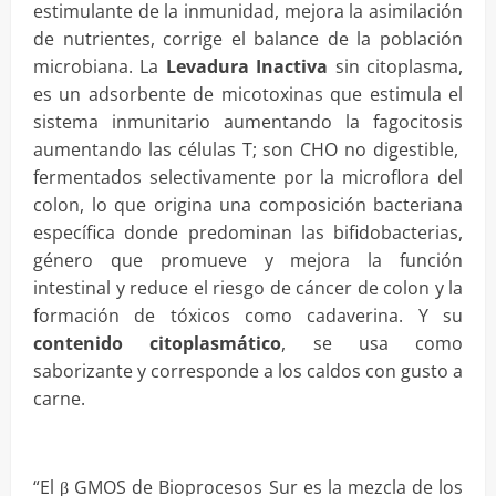
estimulante de la inmunidad, mejora la asimilación
de nutrientes, corrige el balance de la población
microbiana. La
Levadura Inactiva
sin citoplasma,
es un adsorbente de micotoxinas que estimula el
sistema inmunitario aumentando la fagocitosis
aumentando las células T; son CHO no digestible,
fermentados selectivamente por la microflora del
colon, lo que origina una composición bacteriana
específica donde predominan las bifidobacterias,
género que promueve y mejora la función
intestinal y reduce el riesgo de cáncer de colon y la
formación de tóxicos como cadaverina. Y su
contenido citoplasmático
, se usa como
saborizante y corresponde a los caldos con gusto a
carne.
“El β GMOS de Bioprocesos Sur es la mezcla de los