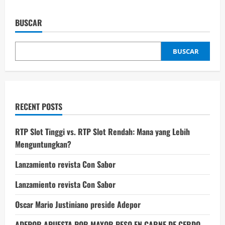
BUSCAR
BUSCAR
RECENT POSTS
RTP Slot Tinggi vs. RTP Slot Rendah: Mana yang Lebih
Menguntungkan?
Lanzamiento revista Con Sabor
Lanzamiento revista Con Sabor
Oscar Mario Justiniano preside Adepor
ADEPOR APUESTA POR MAYOR PESO EN CARNE DE CERDO