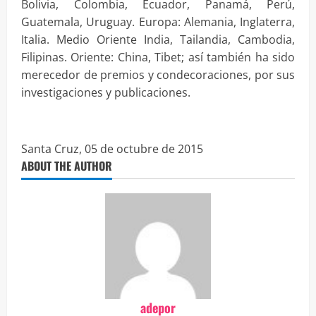
Bolivia, Colombia, Ecuador, Panamá, Perú,
Guatemala, Uruguay. Europa: Alemania, Inglaterra,
Italia. Medio Oriente India, Tailandia, Cambodia,
Filipinas. Oriente: China, Tibet; así también ha sido
merecedor de premios y condecoraciones, por sus
investigaciones y publicaciones.
Santa Cruz, 05 de octubre de 2015
ABOUT THE AUTHOR
adepor