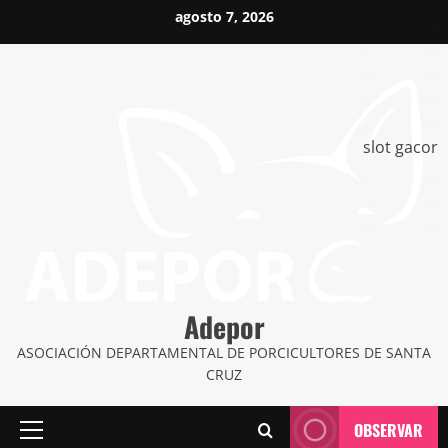
Saltar
agosto 7, 2026
al
toto togel
situs toto
contenido
toto 4d
toto togel
togel online
situs togel
situs togel
situs togel
gimbal4d
slot online
slot gacor
toto togel
situs toto
sangkarbet
gimbal4d
sangkarbet
gimbal4d
sangkarbet
Adepor
ASOCIACIÓN DEPARTAMENTAL DE PORCICULTORES DE SANTA
CRUZ
OBSERVAR
Menú