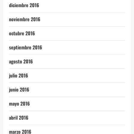
diciembre 2016
noviembre 2016
octubre 2016
septiembre 2016
agosto 2016
julio 2016
junio 2016
mayo 2016
abril 2016
marzo 2016