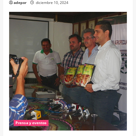
adepor
diciembre 10, 2024
e
n
d
o
Prensa y eventos