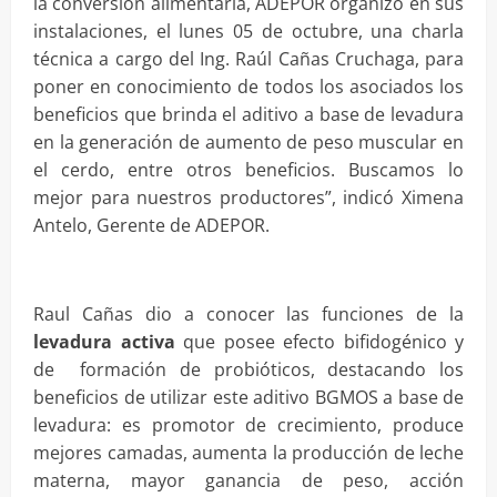
la conversión alimentaria, ADEPOR organizó en sus
instalaciones, el lunes 05 de octubre, una charla
técnica a cargo del Ing. Raúl Cañas Cruchaga, para
poner en conocimiento de todos los asociados los
beneficios que brinda el aditivo a base de levadura
en la generación de aumento de peso muscular en
el cerdo, entre otros beneficios. Buscamos lo
mejor para nuestros productores”, indicó Ximena
Antelo, Gerente de ADEPOR.
Raul Cañas dio a conocer las funciones de la
levadura activa
que posee efecto bifidogénico y
de formación de probióticos, destacando los
beneficios de utilizar este aditivo BGMOS a base de
levadura: es promotor de crecimiento, produce
mejores camadas, aumenta la producción de leche
materna, mayor ganancia de peso, acción