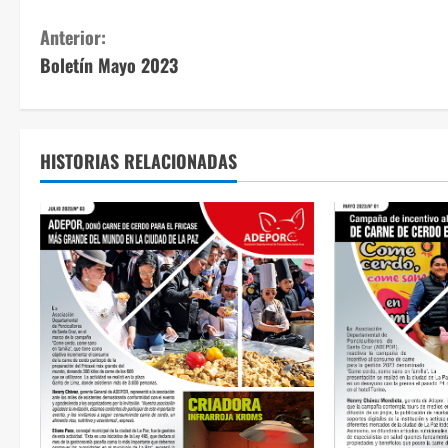
S
Anterior:
Boletín Mayo 2023
i
g
u
HISTORIAS RELACIONADAS
e
l
e
y
e
n