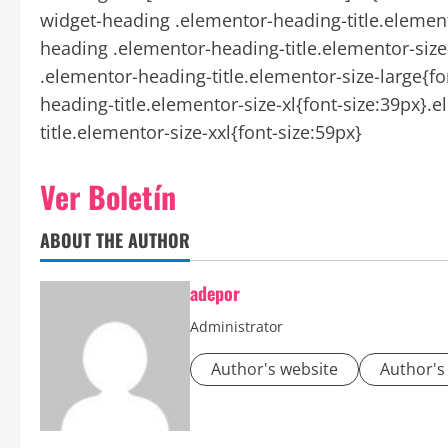
widget-heading .elementor-heading-title.element
heading .elementor-heading-title.elementor-si
.elementor-heading-title.elementor-size-large{f
heading-title.elementor-size-xl{font-size:39px}
title.elementor-size-xxl{font-size:59px}
Ver Boletín
ABOUT THE AUTHOR
adepor
Administrator
Author's website
Author's