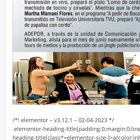
/*! elementor – v3.12.1 – 02-04-2023 */
.elementor-heading-title{padding:0;margin:0;lin
heading-title[class*=elementor-size-]>a{color:inhe