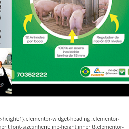
e-height:1}.elementor-widget-heading .elementor-
rit;font-size:inherit;line-height:inherit}.elementor-