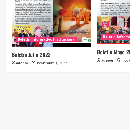
d
o
Boletín Informa
Boletín Informativo Institucional
Boletín Mayo 2
Boletín Julio 2023
adepor
novi
adepor
noviembre 1, 2023