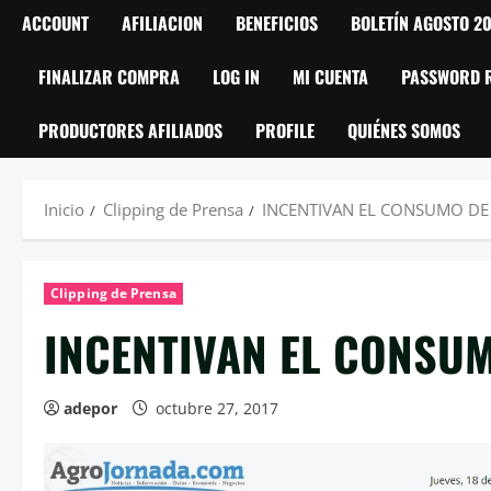
ACCOUNT
AFILIACION
BENEFICIOS
BOLETÍN AGOSTO 2
FINALIZAR COMPRA
LOG IN
MI CUENTA
PASSWORD 
PRODUCTORES AFILIADOS
PROFILE
QUIÉNES SOMOS
Inicio
Clipping de Prensa
INCENTIVAN EL CONSUMO DE
Clipping de Prensa
INCENTIVAN EL CONSU
adepor
octubre 27, 2017