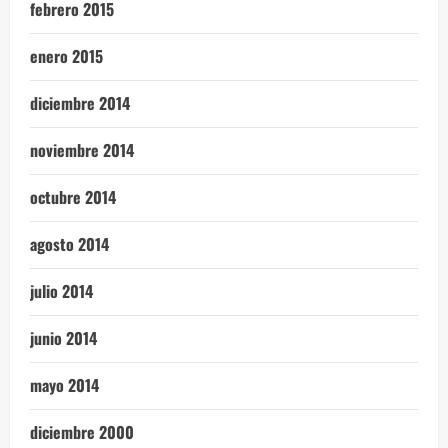
febrero 2015
enero 2015
diciembre 2014
noviembre 2014
octubre 2014
agosto 2014
julio 2014
junio 2014
mayo 2014
diciembre 2000