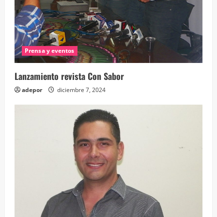
Prensa y eventos
Lanzamiento revista Con Sabor
adepor
diciembre 7, 2024