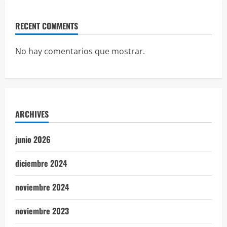
RECENT COMMENTS
No hay comentarios que mostrar.
ARCHIVES
junio 2026
diciembre 2024
noviembre 2024
noviembre 2023