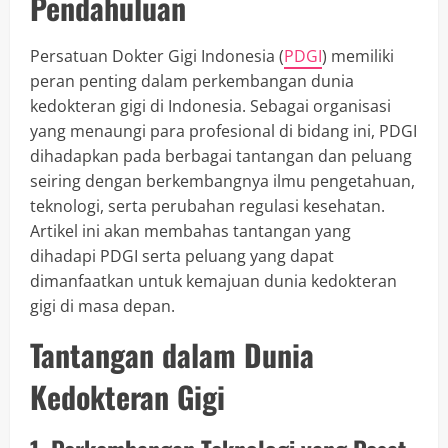
Pendahuluan
Persatuan Dokter Gigi Indonesia (
PDGI
) memiliki
peran penting dalam perkembangan dunia
kedokteran gigi di Indonesia. Sebagai organisasi
yang menaungi para profesional di bidang ini, PDGI
dihadapkan pada berbagai tantangan dan peluang
seiring dengan berkembangnya ilmu pengetahuan,
teknologi, serta perubahan regulasi kesehatan.
Artikel ini akan membahas tantangan yang
dihadapi PDGI serta peluang yang dapat
dimanfaatkan untuk kemajuan dunia kedokteran
gigi di masa depan.
Tantangan dalam Dunia
Kedokteran Gigi