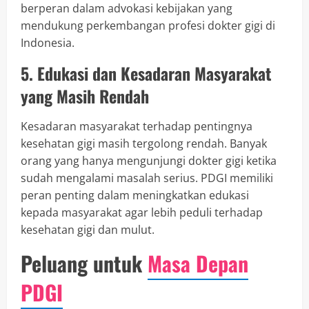
berperan dalam advokasi kebijakan yang
mendukung perkembangan profesi dokter gigi di
Indonesia.
5.
Edukasi dan Kesadaran Masyarakat
yang Masih Rendah
Kesadaran masyarakat terhadap pentingnya
kesehatan gigi masih tergolong rendah. Banyak
orang yang hanya mengunjungi dokter gigi ketika
sudah mengalami masalah serius. PDGI memiliki
peran penting dalam meningkatkan edukasi
kepada masyarakat agar lebih peduli terhadap
kesehatan gigi dan mulut.
Peluang untuk
Masa Depan
PDGI