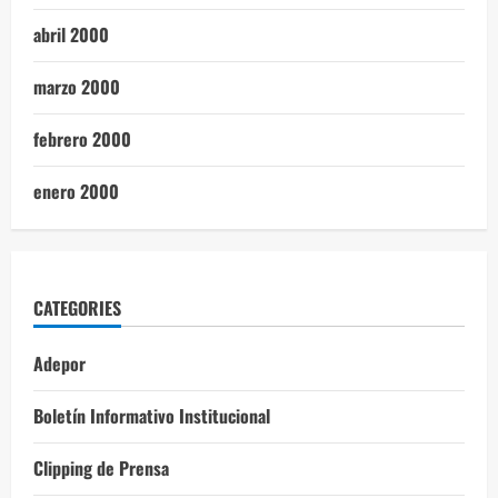
abril 2000
marzo 2000
febrero 2000
enero 2000
CATEGORIES
Adepor
Boletín Informativo Institucional
Clipping de Prensa