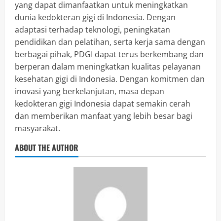
yang dapat dimanfaatkan untuk meningkatkan
dunia kedokteran gigi di Indonesia. Dengan
adaptasi terhadap teknologi, peningkatan
pendidikan dan pelatihan, serta kerja sama dengan
berbagai pihak, PDGI dapat terus berkembang dan
berperan dalam meningkatkan kualitas pelayanan
kesehatan gigi di Indonesia. Dengan komitmen dan
inovasi yang berkelanjutan, masa depan
kedokteran gigi Indonesia dapat semakin cerah
dan memberikan manfaat yang lebih besar bagi
masyarakat.
ABOUT THE AUTHOR