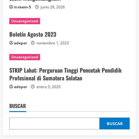
n
it-team-5
junio 28, 2026
d
Uncategorized
o
Boletín Agosto 2023
adepor
noviembre 1, 2023
Uncategorized
STKIP Lahat: Perguruan Tinggi Pencetak Pendidik
Profesional di Sumatera Selatan
adepor
enero 5, 2020
BUSCAR
BUSCAR