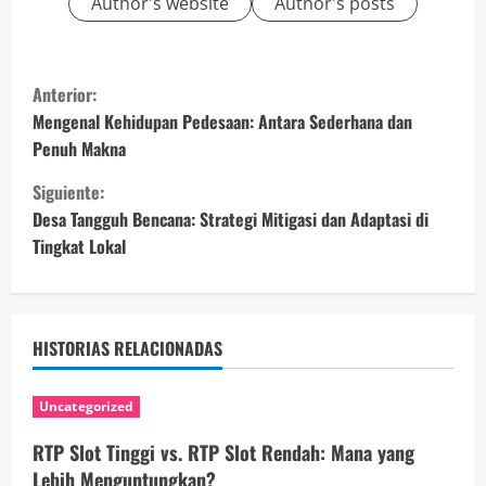
Author's website
Author's posts
S
Anterior:
i
Mengenal Kehidupan Pedesaan: Antara Sederhana dan
Penuh Makna
g
Siguiente:
u
Desa Tangguh Bencana: Strategi Mitigasi dan Adaptasi di
Tingkat Lokal
e
l
e
HISTORIAS RELACIONADAS
y
Uncategorized
e
RTP Slot Tinggi vs. RTP Slot Rendah: Mana yang
Lebih Menguntungkan?