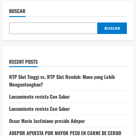
entradas
NEGATIVO
BUSCAR
BUSCAR
RECENT POSTS
RTP Slot Tinggi vs. RTP Slot Rendah: Mana yang Lebih
Menguntungkan?
Lanzamiento revista Con Sabor
Lanzamiento revista Con Sabor
Oscar Mario Justiniano preside Adepor
ADEPOR APUESTA POR MAYOR PESO EN CARNE DE CERDO