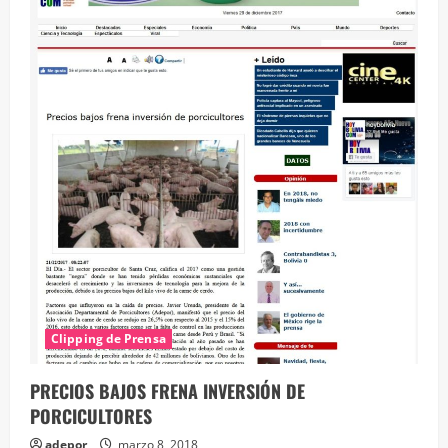
PIERDE
$US
6
MILLONES
EN
2017
Clipping de Prensa
PRECIOS BAJOS FRENA INVERSIÓN DE
PORCICULTORES
adepor
marzo 8, 2018