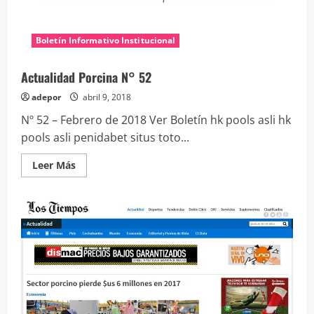
Boletín Informativo Institucional
Actualidad Porcina N° 52
adepor
abril 9, 2018
Nº 52 – Febrero de 2018 Ver Boletín hk pools asli hk
pools asli penidabet situs toto...
Leer
Leer Más
más
acerca
de
Actualidad
Porcina
N°
52