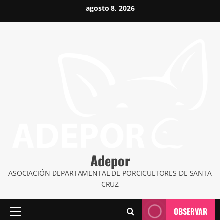
Saltar
agosto 8, 2026
al
contenido
Adepor
ASOCIACIÓN DEPARTAMENTAL DE PORCICULTORES DE SANTA
CRUZ
OBSERVAR
Menú