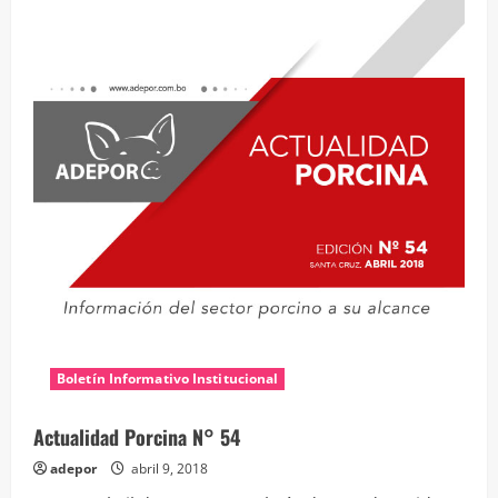
AL
PRODUCTOR
JOSÉ
TOMASI
POR
SU
TRAYECTORA
Boletín Informativo Institucional
Actualidad Porcina N° 54
adepor
abril 9, 2018