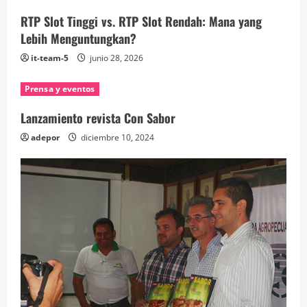
RTP Slot Tinggi vs. RTP Slot Rendah: Mana yang
Lebih Menguntungkan?
it-team-5
junio 28, 2026
Prensa y eventos
Lanzamiento revista Con Sabor
adepor
diciembre 10, 2024