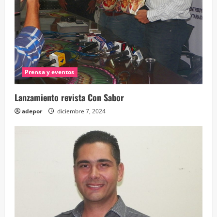
Prensa y eventos
Lanzamiento revista Con Sabor
adepor
diciembre 7, 2024