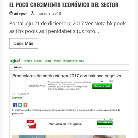
EL POCO CRECIMIENTO ECONÓMICO DEL SECTOR
adepor
marzo 8, 2018
Portal: eju 21 de diciembre 2017 Ver Nota hk pools
asli hk pools asli penidabet situs toto...
Leer
Leer Más
más
acerca
de
PREOCUPACIÓN
DE
PRODUCTORES
DE
CERDO
POR
EL
POCO
CRECIMIENTO
ECONÓMICO
DEL
SECTOR