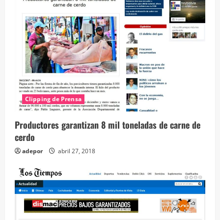
d
o
Clipping de Prensa
Productores garantizan 8 mil toneladas de carne de
cerdo
adepor
abril 27, 2018