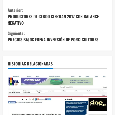
S
Anterior:
i
PRODUCTORES DE CERDO CIERRAN 2017 CON BALANCE
NEGATIVO
g
Siguiente:
u
PRECIOS BAJOS FRENA INVERSIÓN DE PORCICULTORES
e
l
HISTORIAS RELACIONADAS
e
y
e
n