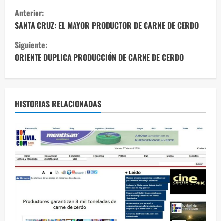
S
Anterior:
i
SANTA CRUZ: EL MAYOR PRODUCTOR DE CARNE DE CERDO
Siguiente:
g
ORIENTE DUPLICA PRODUCCIÓN DE CARNE DE CERDO
u
e
HISTORIAS RELACIONADAS
l
e
y
e
n
d