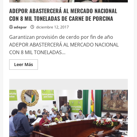
ADEPOR ABASTERCERÁ AL MERCADO NACIONAL
CON 8 MIL TONELADAS DE CARNE DE PORCINA
adepor
diciembre 12, 2017
Garantizan provisión de cerdo por fin de año
ADEPOR ABASTERCERÁ AL MERCADO NACIONAL
CON 8 MIL TONELADAS...
Leer
Leer Más
más
acerca
de
ADEPOR
ABASTERCERÁ
AL
MERCADO
NACIONAL
CON
8
MIL
TONELADAS
DE
CARNE
DE
PORCINA