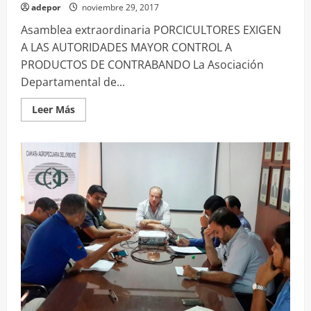
adepor
noviembre 29, 2017
Asamblea extraordinaria PORCICULTORES EXIGEN
A LAS AUTORIDADES MAYOR CONTROL A
PRODUCTOS DE CONTRABANDO La Asociación
Departamental de...
Leer
Leer Más
más
acerca
de
PORCICULTORES
EXIGEN
A
LAS
AUTORIDADES
MAYOR
CONTROL
A
PRODUCTOS
DE
CONTRABANDO