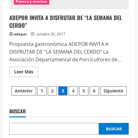
Prensa y eventos
ADEPOR INVITA A DISFRUTAR DE “LA SEMANA DEL
CERDO”
adepor
octubre 30, 2017
Propuesta gastronómica ADEPOR INVITA A
DISFRUTAR DE “LA SEMANA DEL CERDO” La
Asociación Departamental de Porcicultores de...
Leer
Leer Más
más
acerca
de
Paginación
ADEPOR
Anterior
1
2
3
4
5
6
Siguiente
INVITA
A
de
DISFRUTAR
DE
“LA
BUSCAR
entradas
SEMANA
DEL
CERDO”
BUSCAR