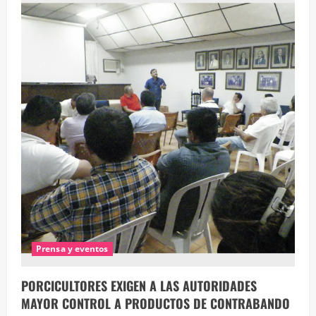
AGROPECUARIO
PIDE
A
CONCEJALES
COMBATIR
PRODUCTOS
DE
CONTRABANDO
EN
LOS
MERCADOS
Prensa y eventos
PORCICULTORES EXIGEN A LAS AUTORIDADES
MAYOR CONTROL A PRODUCTOS DE CONTRABANDO