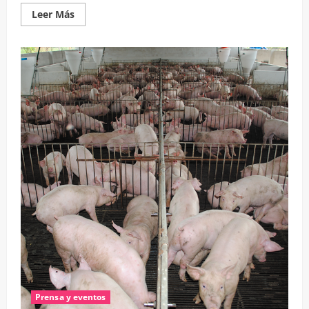
Leer
Leer Más
más
acerca
de
BAJOS
PRECIOS
DEL
KILO
VIVO
DE
CERDO
FRENA
LA
INVERSIÓN
DE
BS.
42
MILLONES
EN
GRANJAS
PORCINAS
Prensa y eventos