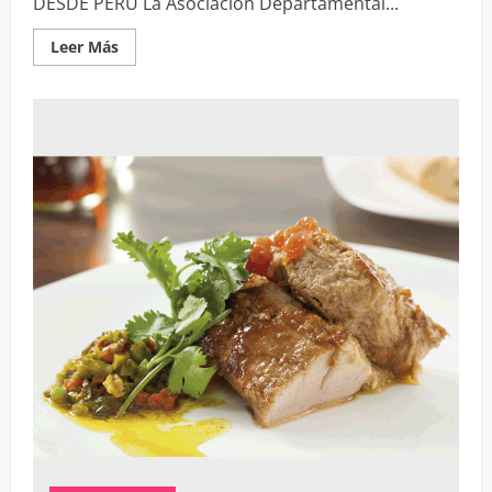
DESDE PERÚ La Asociación Departamental...
Leer
Leer Más
más
acerca
de
PRODUCTORES
NO
PERMITIRÁN
IMPORTACIÓN
DE
CARNE
DE
CERDO
DESDE
PERÚ