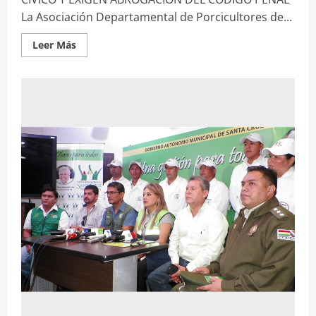
La Asociación Departamental de Porcicultores de...
Leer
Leer Más
más
acerca
de
PORCICULTORES
APOYAN
PARO
CÍVICO
Y
EXIGEN
ABROGACIÓN
DEL
CÓDIGO
PENAL