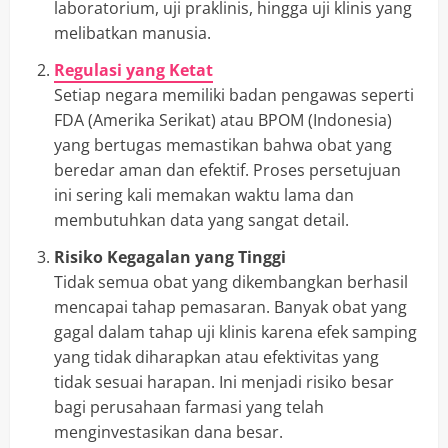
laboratorium, uji praklinis, hingga uji klinis yang
melibatkan manusia.
Regulasi yang Ketat
Setiap negara memiliki badan pengawas seperti
FDA (Amerika Serikat) atau BPOM (Indonesia)
yang bertugas memastikan bahwa obat yang
beredar aman dan efektif. Proses persetujuan
ini sering kali memakan waktu lama dan
membutuhkan data yang sangat detail.
Risiko Kegagalan yang Tinggi
Tidak semua obat yang dikembangkan berhasil
mencapai tahap pemasaran. Banyak obat yang
gagal dalam tahap uji klinis karena efek samping
yang tidak diharapkan atau efektivitas yang
tidak sesuai harapan. Ini menjadi risiko besar
bagi perusahaan farmasi yang telah
menginvestasikan dana besar.