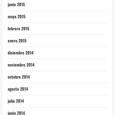
junio 2015
mayo 2015
febrero 2015
enero 2015
diciembre 2014
noviembre 2014
octubre 2014
agosto 2014
julio 2014
junio 2014