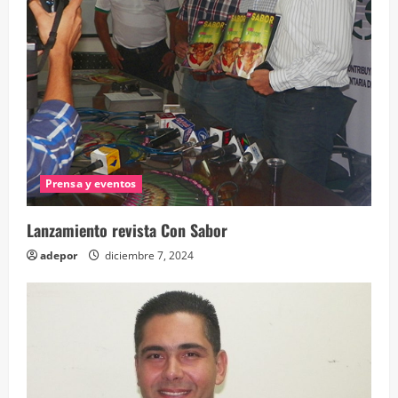
Prensa y eventos
Lanzamiento revista Con Sabor
adepor
diciembre 7, 2024