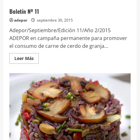
Boletín Nº 11
adepor
septiembre 30, 2015
Adepor/Septiembre/Edición 11/Año 2/2015
ADEPOR en campaña permanente para promover
el consumo de carne de cerdo de granja...
Leer
Leer Más
más
acerca
de
Boletín
Nº
11