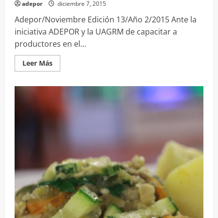
adepor
diciembre 7, 2015
Adepor/Noviembre Edición 13/Año 2/2015 Ante la
iniciativa ADEPOR y la UAGRM de capacitar a
productores en el...
Leer
Leer Más
más
acerca
de
Boletín
Nº
13