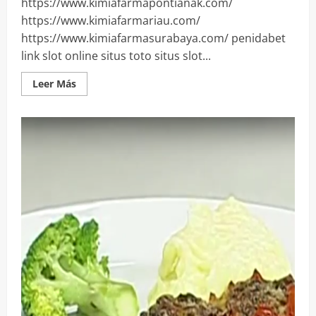
https://www.kimiafarmapontianak.com/
https://www.kimiafarmariau.com/
https://www.kimiafarmasurabaya.com/ penidabet
link slot online situs toto situs slot...
Leer
Leer Más
más
acerca
de
Boletín
Nº
10