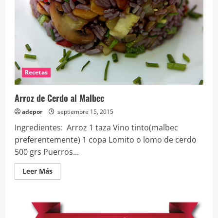
Recetas
Arroz de Cerdo al Malbec
adepor
septiembre 15, 2015
Ingredientes: Arroz 1 taza Vino tinto(malbec
preferentemente) 1 copa Lomito o lomo de cerdo
500 grs Puerros...
Leer
Leer Más
más
acerca
de
Arroz
de
Cerdo