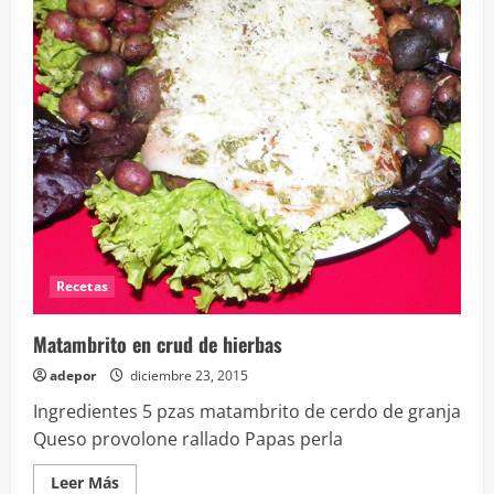
nueces
con
salsa
de
cerezas
y
tocino
Recetas
Matambrito en crud de hierbas
adepor
diciembre 23, 2015
Ingredientes 5 pzas matambrito de cerdo de granja
Queso provolone rallado Papas perla
Leer
Leer Más