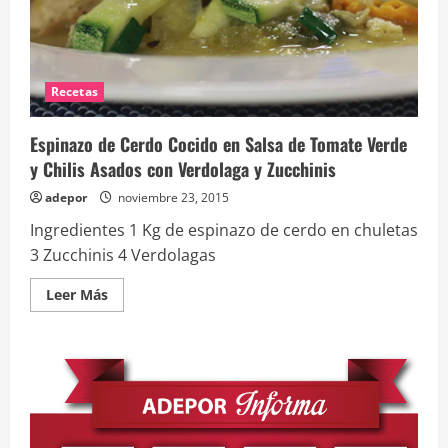
Recetas
Espinazo de Cerdo Cocido en Salsa de Tomate Verde
y Chilis Asados con Verdolaga y Zucchinis
adepor
noviembre 23, 2015
Ingredientes 1 Kg de espinazo de cerdo en chuletas
3 Zucchinis 4 Verdolagas
Leer
Leer Más
más
acerca
de
Espinazo
de
Cerdo
Cocido
en
Salsa
de
Tomate