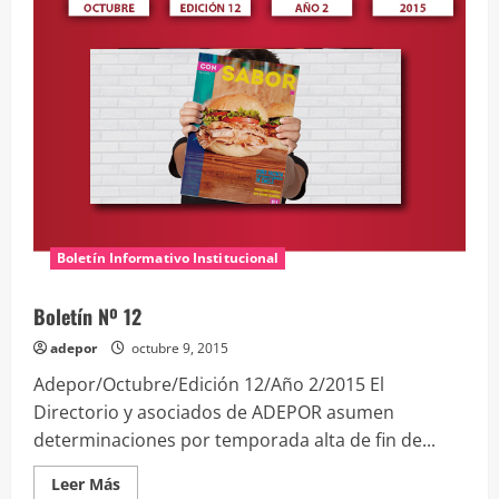
Verde
y
Chilis
Asados
con
Verdolaga
y
Zucchinis
Boletín Informativo Institucional
Boletín Nº 12
adepor
octubre 9, 2015
Adepor/Octubre/Edición 12/Año 2/2015 El
Directorio y asociados de ADEPOR asumen
determinaciones por temporada alta de fin de...
Leer
Leer Más
más