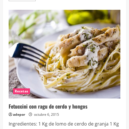
acerca
de
Boletín
Nº
12
Recetas
Fetuccini con ragu de cerdo y hongos
adepor
octubre 6, 2015
Ingredientes: 1 Kg de lomo de cerdo de granja 1 Kg