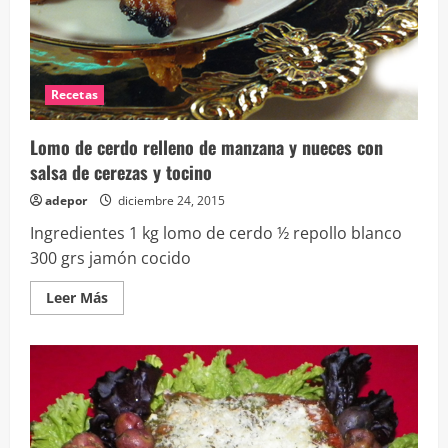
Recetas
Lomo de cerdo relleno de manzana y nueces con
salsa de cerezas y tocino
adepor
diciembre 24, 2015
Ingredientes 1 kg lomo de cerdo ½ repollo blanco
300 grs jamón cocido
Leer
Leer Más
más
acerca
de
Lomo
de
cerdo
relleno
de
manzana
y