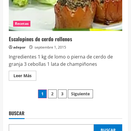
Recetas
Escalopines de cerdo rellenos
adepor
septiembre 1, 2015
Ingredientes 1 kg de lomo o pierna de cerdo de
granja 3 cebollas 1 lata de champiñones
Leer
Leer Más
más
acerca
de
Paginación
Escalopines
1
2
3
Siguiente
de
cerdo
de
rellenos
BUSCAR
entradas
BUSCAR