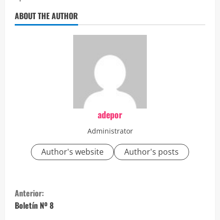
ABOUT THE AUTHOR
adepor
Administrator
Author's website
Author's posts
S
Anterior:
i
Boletín Nº 8