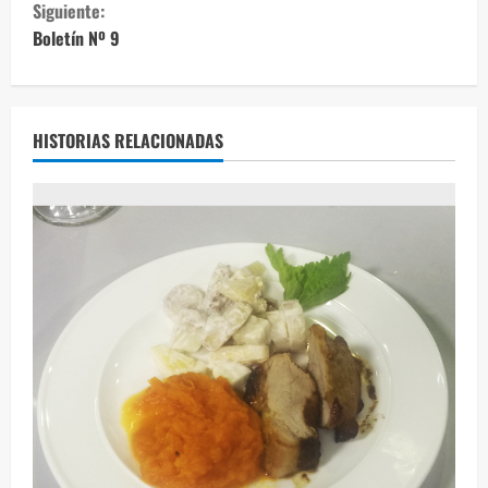
Siguiente:
g
Boletín Nº 9
u
e
HISTORIAS RELACIONADAS
l
e
y
e
n
d
o